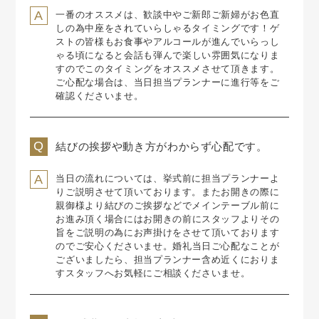
一番のオススメは、歓談中やご新郎ご新婦がお色直
しの為中座をされていらしゃるタイミングです！
ゲ
ストの皆様もお食事やアルコールが進んでいらっし
ゃる頃になると
会話も弾んで楽しい雰囲気になりま
すのでこのタイミングをオススメさせて頂きます。
ご心配な場合は、当日担当プランナーに進行等をご
確認くださいませ。
結びの挨拶や動き方がわからず心配です。
当日の流れについては、挙式前に担当プランナーよ
りご説明させて頂いております。
またお開きの際に
親御様より結びのご挨拶などでメインテーブル前に
お進み頂く場合には
お開きの前にスタッフよりその
旨をご説明の為にお声掛けをさせて頂いております
のでご安心くださいませ。
婚礼当日ご心配なことが
ございましたら、担当プランナー含め
近くにおりま
すスタッフへお気軽にご相談くださいませ。