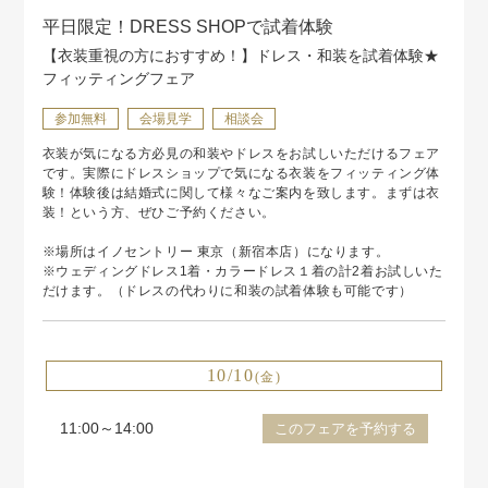
平日限定！DRESS SHOPで試着体験
【衣装重視の方におすすめ！】ドレス・和装を試着体験★
フィッティングフェア
参加無料
会場見学
相談会
衣装が気になる方必見の和装やドレスをお試しいただけるフェア
です。実際にドレスショップで気になる衣装をフィッティング体
験！体験後は結婚式に関して様々なご案内を致します。まずは衣
装！という方、ぜひご予約ください。
※場所はイノセントリー 東京（新宿本店）になります。
※ウェディングドレス1着・カラードレス１着の計2着お試しいた
だけます。（ドレスの代わりに和装の試着体験も可能です）
10/10
(金)
11:00～14:00
このフェアを予約する